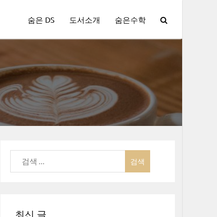
숨은 DS
도서소개
숨은수학
검
색:
최신 글