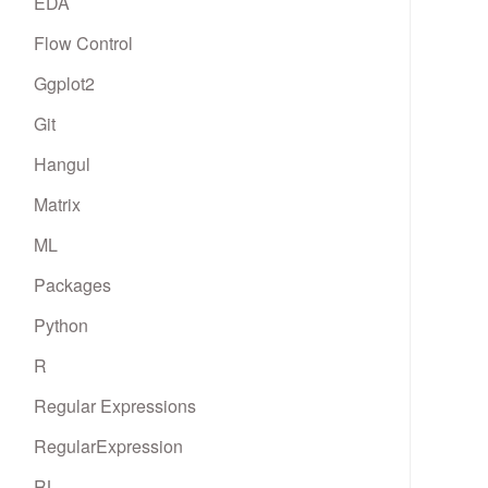
EDA
Flow Control
Ggplot2
Git
Hangul
Matrix
ML
Packages
Python
R
Regular Expressions
RegularExpression
RL