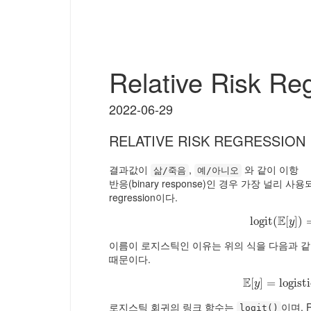
Relative Risk Re
2022-06-29
RELATIVE RISK REGRESSION
결과값이
,
와 같이 이항
삶/죽음
예/아니오
반응(binary response)인 경우 가장 널리 사용되
regression이다.
E
logit
(
logit
[
]
(
)
E
[
y
이름이 로지스틱인 이유는 위의 식을 다음과 같
때문이다.
E
[
]
=
E
[
logisti
y
]
=
logi
y
로지스틱 회귀의 링크 함수는
이며, Re
logit()