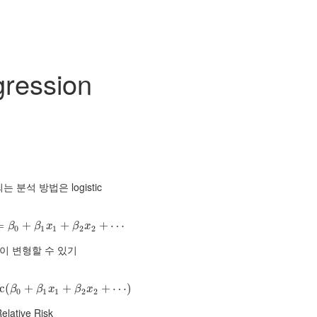
gression
는 분석 방법은 logistic
=
y
]
)
=
β
0
+
+
β
1
x
1
+
β
+
2
x
2
+
⋯
+
⋯
β
β
x
β
x
0
1
1
2
2
이 변형할 수 있기
c
stic
(
(
β
0
+
+
β
1
x
1
+
β
+
2
x
2
+
⋯
)
+
⋯
)
β
β
x
β
x
0
1
1
2
2
lative Risk