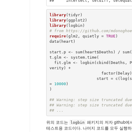
##     intersect, setdiff, setequal
library
library
library
# from https://github.com/mdonoghoe
require
(glm2, quietly = 
TRUE
)

data(heart)

start.p <- sum(heart$Deaths) / sum(
t.glm <- system.time(

  fit.glm <- logbin(cbind(Deaths, Patients-Deaths) ~ factor(AgeGroup) + factor(Se
verity) + 

                      factor(Delay) + factor(Region), data = heart,

                    start
= 
10000
)

)

## Warning: step size truncated due
## Warning: step size truncated due
## ...
위의 코드는
패키지의 저자 github에
logbin
테스트용 코드이다. 나머지 코드를 모두 실행하