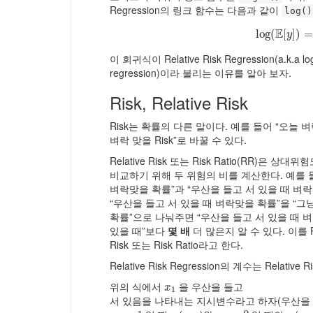
Regression의 링크 함수는 다음과 같이
log()
E
log
(
log
[
]
(
)
E
=
[
y
y
이 회귀식이 Relative Risk Regression(a.k.a log
regression)이라 불리는 이유를 알아 보자.
Risk, Relative Risk
Risk는 확률의 다른 말이다. 예를 들어 “오늘 
벼락 맞을 Risk”로 바꿀 수 있다.
Relative Risk 또는 Risk Ratio(RR)은 상
비교하기 위해 두 위험의 비를 계산한다. 예를 들
벼락맞을 확률”과 “우산을 들고 서 있을 때 벼
“우산을 들고 서 있을 때 벼락맞을 확률”을 “그
확률”으로 나눠주면 “우산을 들고 서 있을 때 벼
있을 때”보다
몇 배
더 많은지 알 수 있다. 이를 Re
Risk 또는 Risk Ratio라고 한다.
Relative Risk Regression의 계수는 Relative
위의 식에서
을 우산을 들고
x
1
x
1
서 있음을 나타내는 지시변수라고 하자(우산을