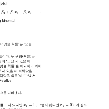
이다.
]
)
=
β
0
+
+
β
1
x
1
+
+
β
2
x
2
+
⋯
+
⋯
β
β
x
β
x
0
1
1
2
2
-binomial
벼락 맞을 확률”은 “오늘
대위험도이다. 두 위험(확률)을
어 “그냥 서 있을 때
락맞을 확률”을 비교하기 위해
냥 서 있을 때 벼락맞을
락맞을 확률”이 “그냥 서
lative
 Risk를 나타낸다.
 들고 서 있다면
, 그렇지 않다면
). 이 경우
x
1
=
=
1
1
x
1
=
=
0
0
x
x
1
1