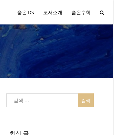
숨은 DS
도서소개
숨은수학
검
색:
최신 글