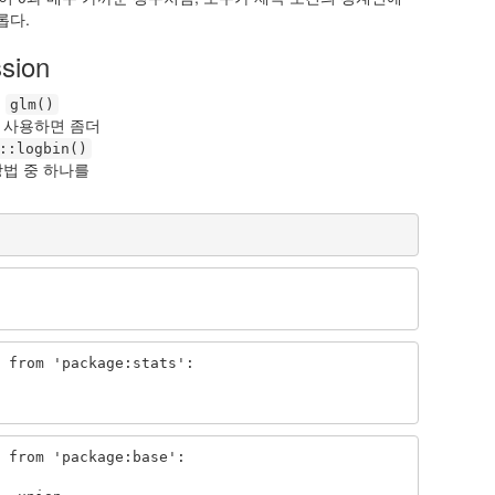
롭다.
sion
은
glm()
 사용하면 좀더
::logbin()
방법 중 하나를
 from 'package:stats':

 from 'package:base':
