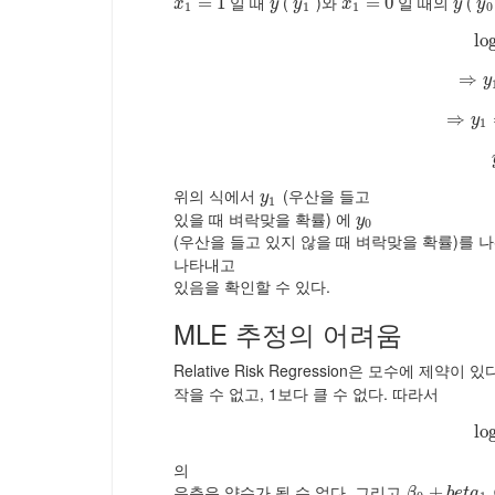
일 때
(
)와
일 때의
(
x
1
=
=
1
1
y
y
1
x
1
=
=
0
0
y
y
0
x
y
y
x
y
y
1
1
1
0
lo
⇒
y
⇒
⇒
y
y
1
위의 식에서
(우산을 들고
y
1
y
1
있을 때 벼락맞을 확률) 에
y
0
y
0
(우산을 들고 있지 않을 때 벼락맞을 확률)를
나타내고
있음을 확인할 수 있다.
MLE 추정의 어려움
Relative Risk Regression은 모수에 제약이 
작을 수 없고, 1보다 클 수 없다. 따라서
lo
의
우측은 양수가 될 수 없다. 그리고
β
0
+
+
b
e
t
a
1
β
b
e
t
a