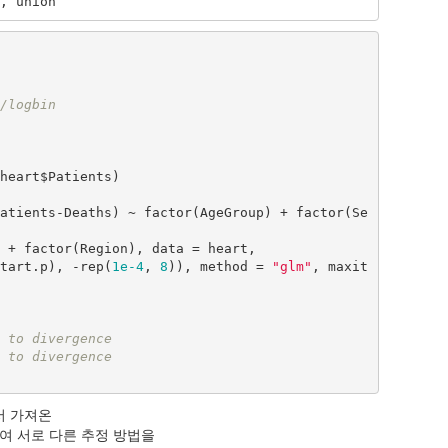
, union
/logbin
heart$Patients)

 = c(log(start.p), -rep(
1e-4
, 
8
)), method = 
"glm"
, maxit 
 to divergence
 to divergence
서 가져온
여 서로 다른 추정 방법을