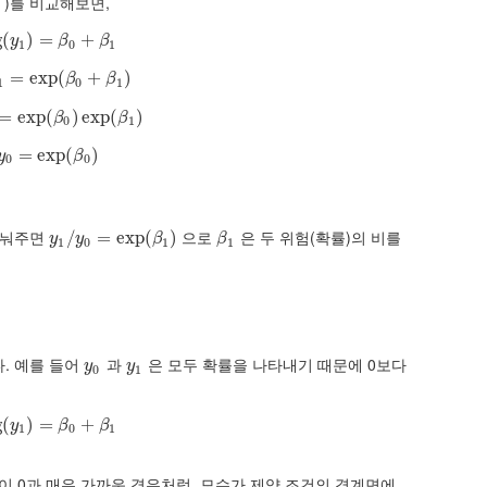
)를 비교해보면,
g
log
(
(
y
)
1
=
)
=
β
0
+
β
+
1
y
β
β
1
0
1
⇒
y
=
1
=
exp
exp
(
(
β
0
+
β
+
1
)
)
β
β
1
0
1
1
=
=
exp
exp
(
β
(
0
)
exp
)
exp
(
β
1
(
)
)
β
β
0
1
y
0
=
=
exp
exp
(
β
(
0
)
)
y
β
0
0
 나눠주면
으로
은 두 위험(확률)의 비를
y
1
/
/
y
0
=
exp
=
exp
(
β
1
)
(
)
β
1
y
y
β
β
1
0
1
1
있다. 예를 들어
과
은 모두 확률을 나타내기 때문에 0보다
y
0
y
1
y
y
0
1
g
log
(
(
y
)
1
=
)
=
β
0
+
β
+
1
y
β
β
1
0
1
이 0과 매우 가까운 경우처럼, 모수가 제약 조건의 경계면에