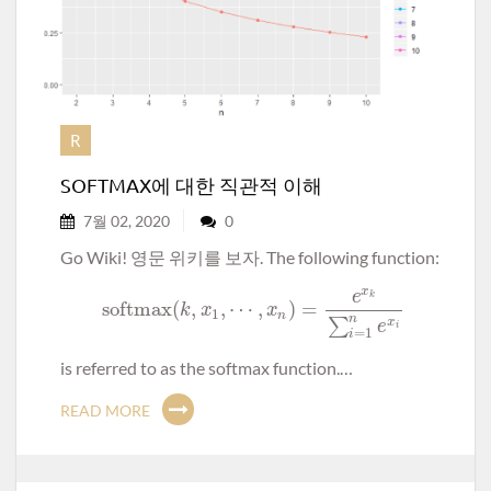
R
SOFTMAX에 대한 직관적 이해
7월 02, 2020
0
Go Wiki! 영문 위키를 보자. The following function:
x
e
k
softmax
(
,
,
⋯
,
)
=
k
x
x
1
n
n
∑
x
e
i
=
1
i
is referred to as the softmax function.…
READ MORE