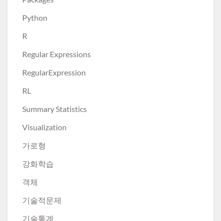
Python
R
Regular Expressions
RegularExpression
RL
Summary Statistics
Visualization
가로형
강화학습
객체
기술적문제
기술통계