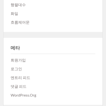
행렬대수
화일
흐름제어문
메타
회원가입
로그인
엔트리 피드
댓글 피드
WordPress.org