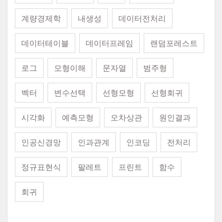
계량경제학
내생성
데이터전처리
데이터테이블
데이터프레임
랜덤포레스트
로그
모형이해
문자열
범주형
벡터
변수선택
선형모형
선형회귀
시각화
예측모형
오차상관
원인결과
인공신경망
인과관계
인코딩
전처리
정규표현식
팔레트
프린트
함수
회귀