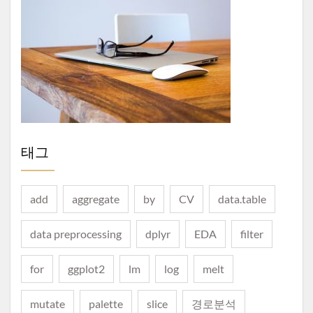
태그
add
aggregate
by
CV
data.table
data preprocessing
dplyr
EDA
filter
for
ggplot2
lm
log
melt
mutate
palette
slice
경로분석