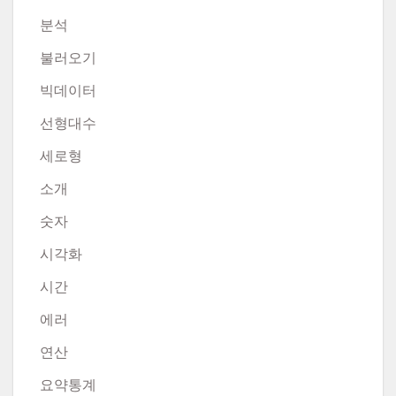
분석
불러오기
빅데이터
선형대수
세로형
소개
숫자
시각화
시간
에러
연산
요약통계