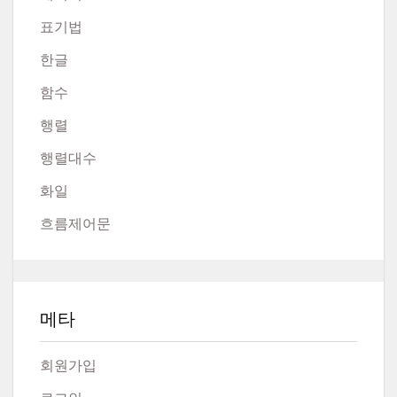
표기법
한글
함수
행렬
행렬대수
화일
흐름제어문
메타
회원가입