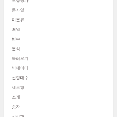
모형평가
문자열
미분류
배열
변수
분석
불러오기
빅데이터
선형대수
세로형
소개
숫자
시각화