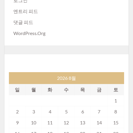
로그인
엔트리 피드
댓글 피드
WordPress.org
2026 8월
일
월
화
수
목
금
토
1
2
3
4
5
6
7
8
9
10
11
12
13
14
15