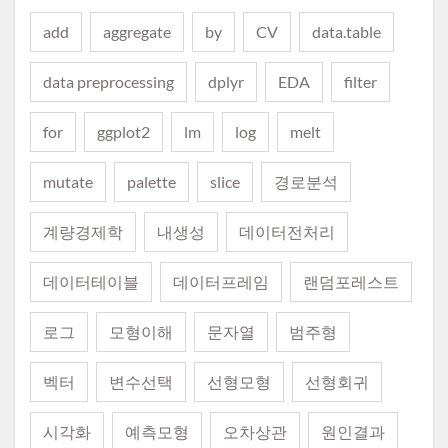
add
aggregate
by
CV
data.table
data preprocessing
dplyr
EDA
filter
for
ggplot2
lm
log
melt
mutate
palette
slice
경로분석
계량경제학
내생성
데이터전처리
데이터테이블
데이터프레임
랜덤포레스트
로그
모형이해
문자열
범주형
벡터
변수선택
선형모형
선형회귀
시각화
예측모형
오차상관
원인결과