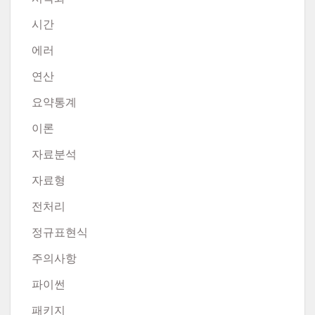
시간
에러
연산
요약통계
이론
자료분석
자료형
전처리
정규표현식
주의사항
파이썬
패키지