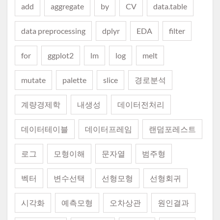
add
aggregate
by
CV
data.table
data preprocessing
dplyr
EDA
filter
for
ggplot2
lm
log
melt
mutate
palette
slice
경로분석
계량경제학
내생성
데이터전처리
데이터테이블
데이터프레임
랜덤포레스트
로그
모형이해
문자열
범주형
벡터
변수선택
선형모형
선형회귀
시각화
예측모형
오차상관
원인결과