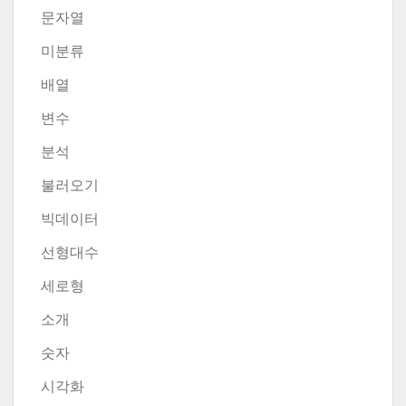
문자열
미분류
배열
변수
분석
불러오기
빅데이터
선형대수
세로형
소개
숫자
시각화