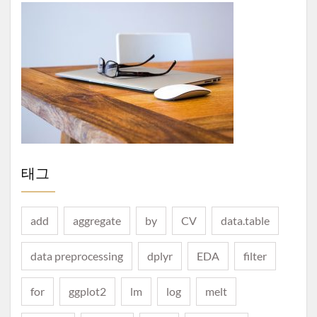
태그
add
aggregate
by
CV
data.table
data preprocessing
dplyr
EDA
filter
for
ggplot2
lm
log
melt