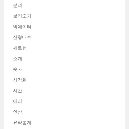
분석
불러오기
빅데이터
선형대수
세로형
소개
숫자
시각화
시간
에러
연산
요약통계