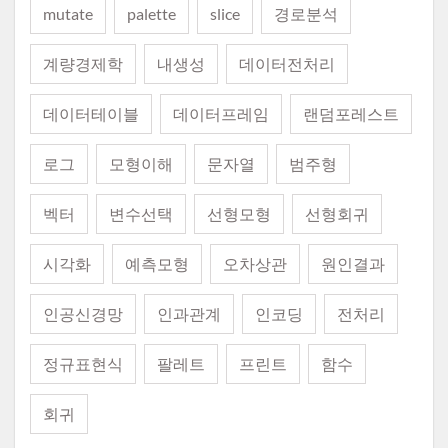
mutate
palette
slice
경로분석
계량경제학
내생성
데이터전처리
데이터테이블
데이터프레임
랜덤포레스트
로그
모형이해
문자열
범주형
벡터
변수선택
선형모형
선형회귀
시각화
예측모형
오차상관
원인결과
인공신경망
인과관계
인코딩
전처리
정규표현식
팔레트
프린트
함수
회귀