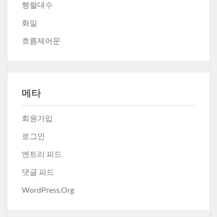
행렬대수
화일
흐름제어문
메타
회원가입
로그인
엔트리 피드
댓글 피드
WordPress.org