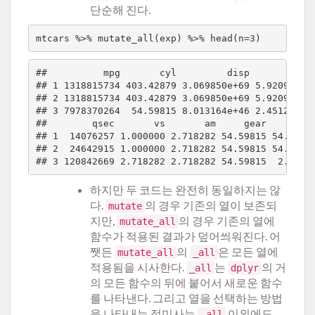
단순해 진다.
##          mpg       cyl         disp           h
## 1 1318815734 403.42879 3.069850e+69 5.920972e+4
## 2 1318815734 403.42879 3.069850e+69 5.920972e+4
## 3 7978370264  54.59815 8.013164e+46 2.451246e+4
##        qsec       vs       am     gear      car
## 1  14076257 1.000000 2.718282 54.59815 54.59815
## 2  24642915 1.000000 2.718282 54.59815 54.59815
하지만 두 코드는 완전히 동일하지는 않
다.
의 경우 기존의 열이 보존되
mutate
지만,
의 경우 기존의 열에
mutate_all
함수가 적용된 결과가 덮어씌워진다. 어
쨋든
의
은 모든 열에
mutate_all
_all
적용됨을 시사한다.
는
의 거
_all
dplyr
의 모든 함수의 뒤에 붙어서 새로운 함수
를 나타낸다. 그리고 열을 선택하는 방법
을 나타내는 접미사는
이외에도
_all