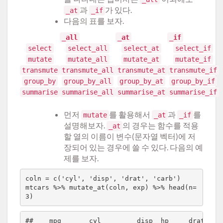
과
가 있다.
_at
_if
다음의 표를 보자.
_all
_at
_if
select
select_all
select_at
select_if
mutate
mutate_all
mutate_at
mutate_if
transmute
transmute_all
transmute_at
transmute_if
group_by
group_by_all
group_by_at
group_by_if
summarise
summarise_all
summarise_at
summarise_if
먼저
를 활용해서
과
를
mutate
_at
_if
설명해보자.
의 경우는 함수를 적용
_at
할 열의 이름이 변수(문자열 벡터)에 저
장되어 있는 경우에 쓸 수 있다. 다음의 예
제를 보자.
coln = c('cyl', 'disp', 'drat', 'carb') 

mtcars %>% mutate_at(coln, exp) %>% head(n=
##    mpg       cyl         disp  hp     drat    w