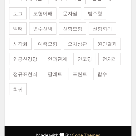
로그
모형이해
문자열
범주형
벡터
변수선택
선형모형
선형회귀
시각화
예측모형
오차상관
원인결과
인공신경망
인과관계
인코딩
전처리
정규표현식
팔레트
프린트
함수
회귀
Made with
By
Code Themes