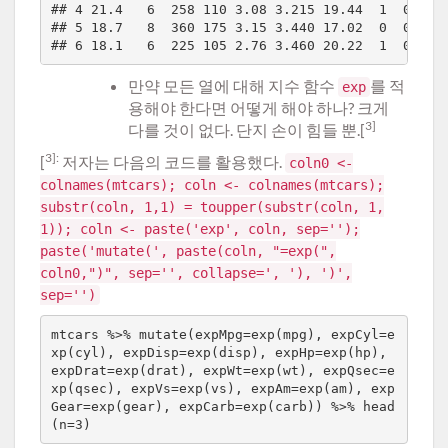
## 4 21.4   6  258 110 3.08 3.215 19.44  1  0    3
## 5 18.7   8  360 175 3.15 3.440 17.02  0  0    3
만약 모든 열에 대해 지수 함수
를 적
exp
용해야 한다면 어떻게 해야 하나? 크게
3]
다를 것이 없다. 단지 손이 힘들 뿐.[
3]:
[
저자는 다음의 코드를 활용했다.
coln0 <-
colnames(mtcars); coln <- colnames(mtcars);
substr(coln, 1,1) = toupper(substr(coln, 1,
1)); coln <- paste('exp', coln, sep='');
paste('mutate(', paste(coln, "=exp(",
coln0,")", sep='', collapse=', '), ')',
sep='')
mtcars %>% mutate(expMpg=exp(mpg), expCyl=e
xp(cyl), expDisp=exp(disp), expHp=exp(hp), 
expDrat=exp(drat), expWt=exp(wt), expQsec=e
xp(qsec), expVs=exp(vs), expAm=exp(am), exp
Gear=exp(gear), expCarb=exp(carb)) %>% head