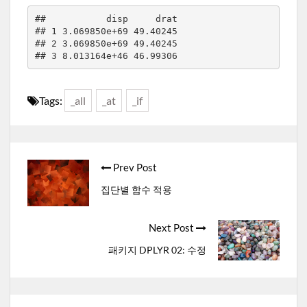
##           disp     drat

## 1 3.069850e+69 49.40245

## 2 3.069850e+69 49.40245

Tags:
_all
_at
_if
Post
Prev Post
navigation
집단별 함수 적용
Next Post
패키지 DPLYR 02: 수정