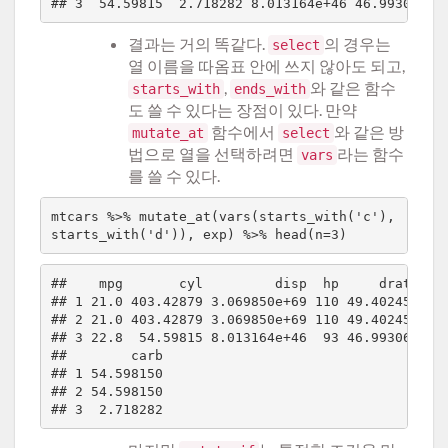
결과는 거의 똑같다.
의 경우는
select
열 이름을 따옴표 안에 쓰지 않아도 되고,
,
와 같은 함수
starts_with
ends_with
도 쓸 수 있다는 장점이 있다. 만약
함수에서
와 같은 방
mutate_at
select
법으로 열을 선택하려면
라는 함수
vars
를 쓸 수 있다.
mtcars %>% mutate_at(vars(starts_with('c'), 
##    mpg       cyl         disp  hp     drat    w
## 1 21.0 403.42879 3.069850e+69 110 49.40245 2.62
## 2 21.0 403.42879 3.069850e+69 110 49.40245 2.87
## 3 22.8  54.59815 8.013164e+46  93 46.99306 2.32
##        carb

## 1 54.598150

## 2 54.598150
