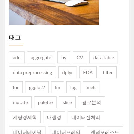
태그
add
aggregate
by
CV
data.table
data preprocessing
dplyr
EDA
filter
for
ggplot2
lm
log
melt
mutate
palette
slice
경로분석
계량경제학
내생성
데이터전처리
데이터테이블
데이터프레임
랜덤포레스트