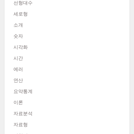
선형대수
세로형
소개
숫자
시각화
시간
에러
연산
요약통계
이론
자료분석
자료형