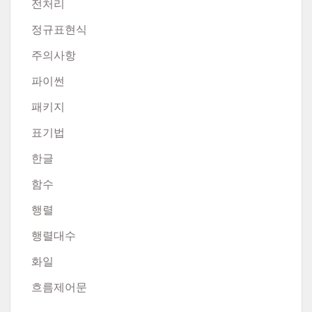
전처리
정규표현식
주의사항
파이썬
패키지
표기법
한글
함수
행렬
행렬대수
화일
흐름제어문