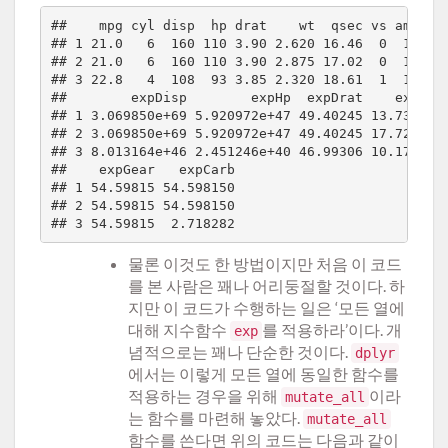
##    mpg cyl disp  hp drat    wt  qsec vs am gear
## 1 21.0   6  160 110 3.90 2.620 16.46  0  1    4
## 2 21.0   6  160 110 3.90 2.875 17.02  0  1    4
## 3 22.8   4  108  93 3.85 2.320 18.61  1  1    4
##        expDisp        expHp  expDrat    expWt  
## 1 3.069850e+69 5.920972e+47 49.40245 13.73572  
## 2 3.069850e+69 5.920972e+47 49.40245 17.72542  
## 3 8.013164e+46 2.451246e+40 46.99306 10.17567 1
##    expGear   expCarb

## 1 54.59815 54.598150

## 2 54.59815 54.598150

물론 이것도 한 방법이지만 처음 이 코드
를 본 사람은 꽤나 어리둥절할 것이다. 하
지만 이 코드가 수행하는 일은 ‘모든 열에
대해 지수함수
를 적용하라’이다. 개
exp
념적으로는 꽤나 단순한 것이다.
dplyr
에서는 이렇게 모든 열에 동일한 함수를
적용하는 경우을 위해
이라
mutate_all
는 함수를 마련해 놓았다.
mutate_all
함수를 쓴다면 위의 코드는 다음과 같이