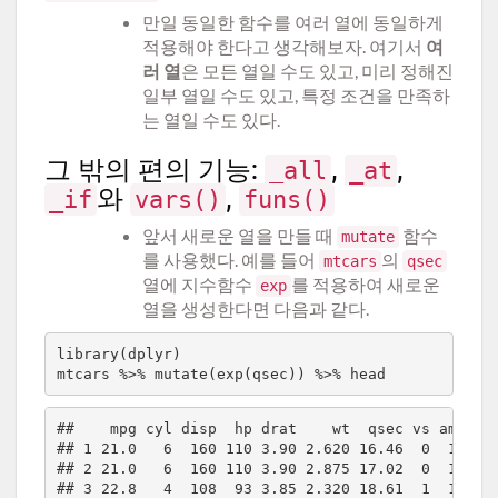
만일 동일한 함수를 여러 열에 동일하게
적용해야 한다고 생각해보자. 여기서
여
러 열
은 모든 열일 수도 있고, 미리 정해진
일부 열일 수도 있고, 특정 조건을 만족하
는 열일 수도 있다.
그 밖의 편의 기능:
,
,
_all
_at
와
,
_if
vars()
funs()
앞서 새로운 열을 만들 때
함수
mutate
를 사용했다. 예를 들어
의
mtcars
qsec
열에 지수함수
를 적용하여 새로운
exp
열을 생성한다면 다음과 같다.
library(dplyr)

##    mpg cyl disp  hp drat    wt  qsec vs am gear
## 1 21.0   6  160 110 3.90 2.620 16.46  0  1    4
## 2 21.0   6  160 110 3.90 2.875 17.02  0  1    4
## 3 22.8   4  108  93 3.85 2.320 18.61  1  1    4