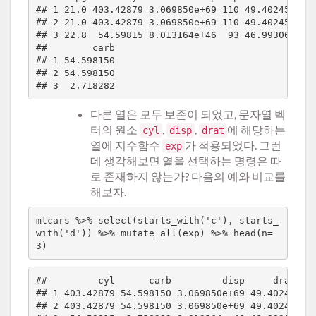
## 1 21.0 403.42879 3.069850e+69 110 49.40245 2.62
## 2 21.0 403.42879 3.069850e+69 110 49.40245 2.87
## 3 22.8  54.59815 8.013164e+46  93 46.99306 2.32
##        carb

## 1 54.598150

## 2 54.598150

다른 열은 모두 보존이 되었고, 문자열 벡
터의 원소
,
,
에 해당하는
cyl
disp
drat
열에 지수함수
가 적용되었다. 그런
exp
데 생각해보면 열을 선택하는 명령은 따
로 존재하지 않는가? 다음의 예와 비교를
해보자.
mtcars %>% select(starts_with('c'), starts_
with('d')) %>% mutate_all(exp) %>% head(n=
##         cyl      carb         disp     drat

## 1 403.42879 54.598150 3.069850e+69 49.40245

## 2 403.42879 54.598150 3.069850e+69 49.40245
