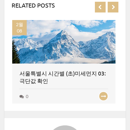
RELATED POSTS
2월
1월
08
25
서울특별시 시간별 (초)미세먼지 03:
여
극단값 확인
0