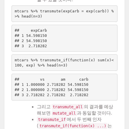
mtcars %>% transmute(expCarb = exp(carb)) %
##     expCarb

## 1 54.598150

## 2 54.598150

mtcars %>% transmute_if(function(x) sum(x)<
##         vs       am      carb

## 1 1.000000 2.718282 54.598150

## 2 1.000000 2.718282 54.598150

그리고
의 결과를 예상
transmute_all
해보면
과 동일할 것이다.
mutate_all
에서 두 번째 인자
transmute_if
(
는
transmute_if(function(x) ...)